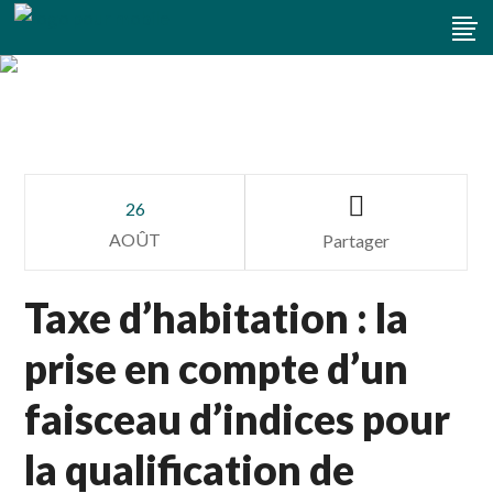
Taxe D’habitation : La Prise
En Compte D’un Faisceau
26
AOÛT
Partager
D’indices Pour La
Qualification De Résidence
Taxe d’habitation : la
Principale
prise en compte d’un
faisceau d’indices pour
la qualification de